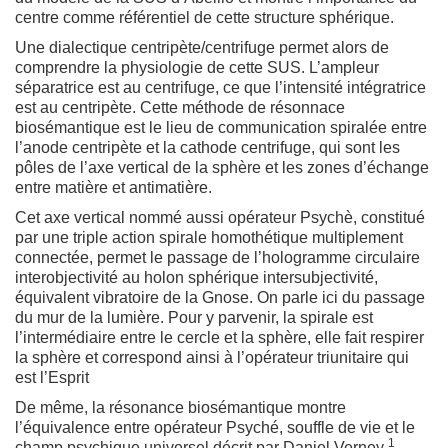
centre comme référentiel de cette structure sphérique.
Une dialectique centripète/centrifuge permet alors de
comprendre la physiologie de cette SUS. L’ampleur
séparatrice est au centrifuge, ce que l’intensité intégratrice
est au centripète. Cette méthode de résonnace
biosémantique est le lieu de communication spiralée entre
l’anode centripète et la cathode centrifuge, qui sont les
pôles de l’axe vertical de la sphère et les zones d’échange
entre matière et antimatière.
Cet axe vertical nommé aussi opérateur Psychè, constitué
par une triple action spirale homothétique multiplement
connectée, permet le passage de l’hologramme circulaire
interobjectivité au holon sphérique intersubjectivité,
équivalent vibratoire de la Gnose. On parle ici du passage
du mur de la lumière. Pour y parvenir, la spirale est
l’intermédiaire entre le cercle et la sphère, elle fait respirer
la sphère et correspond ainsi à l’opérateur triunitaire qui
est l’Esprit
De même, la résonance biosémantique montre
l’équivalence entre opérateur Psyché, souffle de vie et le
1
champ psychique universel décrit par Daniel Verney